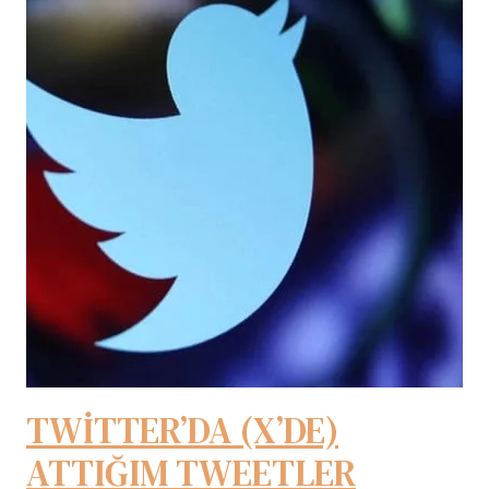
TWİTTER’DA (X’DE)
ATTIĞIM TWEETLER