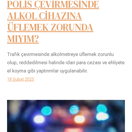
POLİS ÇEVİRMESİNDE
ALKOL CİHAZINA
ÜFLEMEK ZORUNDA
MIYIM?
Trafik çevirmesinde alkolmetreye üflemek zorunlu
olup, reddedilmesi halinde idari para cezası ve ehliyete
el koyma gibi yaptırımlar uygulanabilir.
18 Şubat 2025