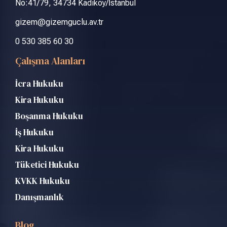
No:41/79, 34734 Kadıköy/İstanbul
gizem@gizemguclu.av.tr
0 530 385 60 30
Çalışma Alanları
İcra Hukuku
Kira Hukuku
Boşanma Hukuku
İş Hukuku
Kira Hukuku
Tüketici Hukuku
KVKK Hukuku
Danışmanlık
Blog