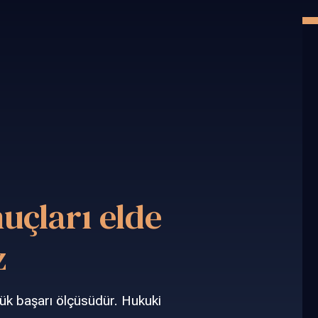
nuçları elde
z
ük başarı ölçüsüdür. Hukuki