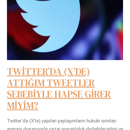
TWİTTER’DA (X’DE)
ATTIĞIM TWEETLER
SEBEBİYLE HAPSE GİRER
MİYİM?
Twitter’da (X’te) yapılan paylaşımların hukuki sınırları
aşması durumunda cezai sorumluluk doğabileceğini ve