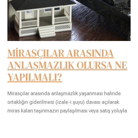
MİRASÇILAR ARASINDA
ANLAŞMAZLIK OLURSA NE
YAPILMALI?
Mirasçılar arasında anlaşmazlık yaşanması halinde
ortaklığın giderilmesi (izale-i şuyu) davası açılarak
miras kalan taşınmazın paylaşılması veya satış yoluyla
ortaklığın sona erdirilmesi talep edilebilir.
14 Mayıs 2026