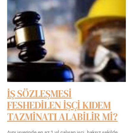
İŞ SÖZLEŞMESİ
FESHEDİLEN İŞÇİ KIDEM
TAZMİNATI ALABİLİR Mİ?
Aynı işyerinde en az 1 yıl çalışan işçi, haksız şekilde