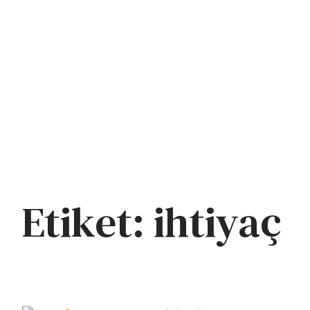
Ana Sayfa
Hakk
Civlo
Etiket:
ihtiyaç