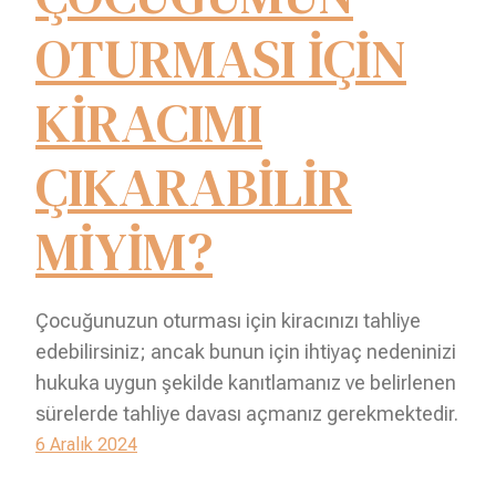
OTURMASI İÇİN
KİRACIMI
ÇIKARABİLİR
MİYİM?
Çocuğunuzun oturması için kiracınızı tahliye
edebilirsiniz; ancak bunun için ihtiyaç nedeninizi
hukuka uygun şekilde kanıtlamanız ve belirlenen
sürelerde tahliye davası açmanız gerekmektedir.
6 Aralık 2024