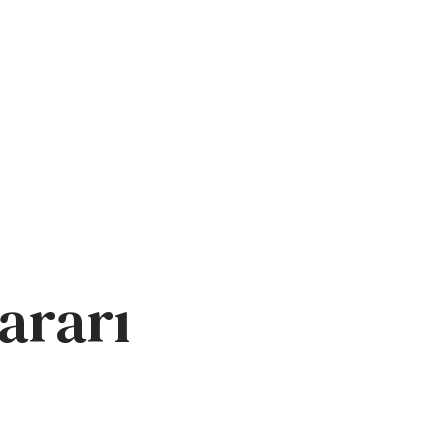
ımda
Çalışma Alanları
Neden Biz?
Blog
İletişim
ararı