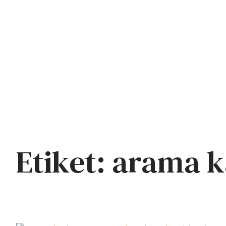
Ana Sayfa
Hakk
Civlo
Etiket:
arama k