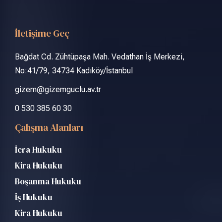
İletişime Geç
Bağdat Cd. Zühtüpaşa Mah. Vedathan İş Merkezi,
No:41/79, 34734 Kadıköy/İstanbul
gizem@gizemguclu.av.tr
0 530 385 60 30
Çalışma Alanları
İcra Hukuku
Kira Hukuku
Boşanma Hukuku
İş Hukuku
Kira Hukuku