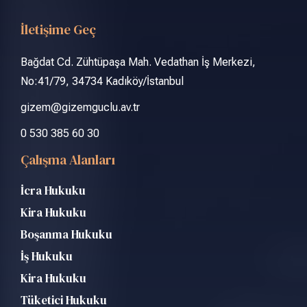
İletişime Geç
Bağdat Cd. Zühtüpaşa Mah. Vedathan İş Merkezi,
No:41/79, 34734 Kadıköy/İstanbul
gizem@gizemguclu.av.tr
0 530 385 60 30
Çalışma Alanları
İcra Hukuku
Kira Hukuku
Boşanma Hukuku
İş Hukuku
Kira Hukuku
Tüketici Hukuku