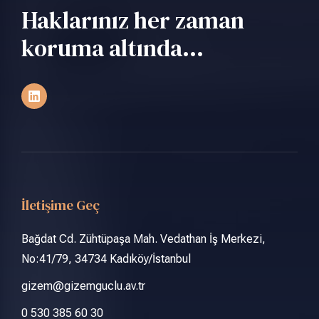
Haklarınız her zaman
koruma altında...
İletişime Geç
Bağdat Cd. Zühtüpaşa Mah. Vedathan İş Merkezi,
No:41/79, 34734 Kadıköy/İstanbul
gizem@gizemguclu.av.tr
0 530 385 60 30