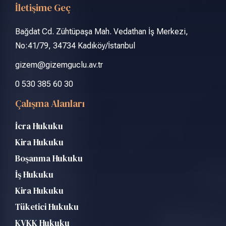
İletişime Geç
Bağdat Cd. Zühtüpaşa Mah. Vedathan İş Merkezi,
No:41/79, 34734 Kadıköy/İstanbul
gizem@gizemguclu.av.tr
0 530 385 60 30
Çalışma Alanları
İcra Hukuku
Kira Hukuku
Boşanma Hukuku
İş Hukuku
Kira Hukuku
Tüketici Hukuku
KVKK Hukuku