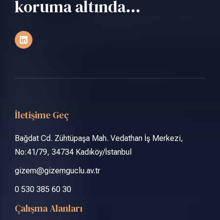
koruma altında...
İletişime Geç
Bağdat Cd. Zühtüpaşa Mah. Vedathan İş Merkezi,
No:41/79, 34734 Kadıköy/İstanbul
gizem@gizemguclu.av.tr
0 530 385 60 30
Çalışma Alanları