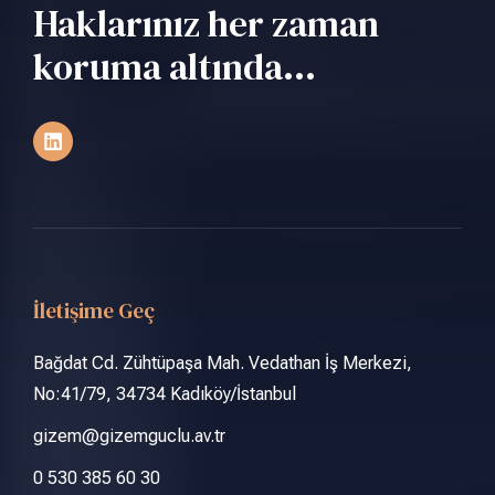
Haklarınız her zaman
koruma altında...
İletişime Geç
Bağdat Cd. Zühtüpaşa Mah. Vedathan İş Merkezi,
No:41/79, 34734 Kadıköy/İstanbul
gizem@gizemguclu.av.tr
0 530 385 60 30